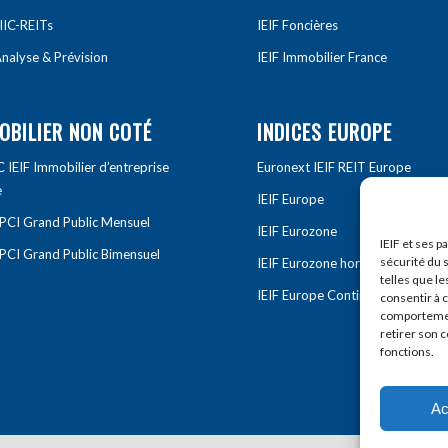
IIC-REITs
IEIF Foncières
nalyse & Prévision
IEIF Immobilier France
OBILIER NON COTÉ
INDICES EUROPE
IEIF Immobilier d’entreprise
Euronext IEIF REIT Europe
e
IEIF Europe
OPCI Grand Public Mensuel
IEIF Eurozone
IEIF et ses p
OPCI Grand Public Bimensuel
sécurité du s
IEIF Eurozone hors France
telles que le
IEIF Europe Continentale
consentir à 
comportement
retirer son 
fonctions.
Ac