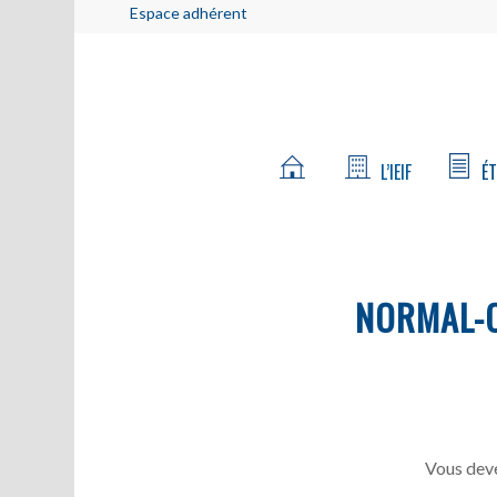
Espace adhérent
L’IEIF
ÉT
NORMAL-C
Vous deve