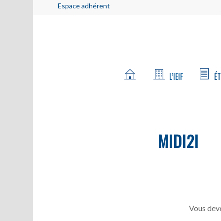
Espace adhérent
L’IEIF
ÉT
MIDI2I
Vous deve