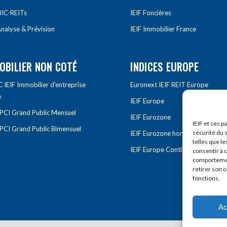
IIC-REITs
IEIF Foncières
nalyse & Prévision
IEIF Immobilier France
OBILIER NON COTÉ
INDICES EUROPE
IEIF Immobilier d’entreprise
Euronext IEIF REIT Europe
e
IEIF Europe
OPCI Grand Public Mensuel
IEIF Eurozone
IEIF et ses p
OPCI Grand Public Bimensuel
sécurité du s
IEIF Eurozone hors France
telles que le
IEIF Europe Continentale
consentir à 
comportement
retirer son 
fonctions.
Ac