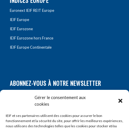
INDICES EUROPE
Euronext IEIF REIT Europe
IEIF Europe
IEIF Eurozone
IEIF Eurozone hors France
IEIF Europe Continentale
ABONNEZ-VOUS À NOTRE NEWSLETTER
Nom
*
Gérer le consentement aux
cookies
Prénom
*
IEIF et ses partenaires utilisent des cookies pour assurer le bon
fonctionnement et la sécurité du site, pour offrir les meilleures expériences,
nous utilisons des technologies telles que les cookies pour stocker et/ou