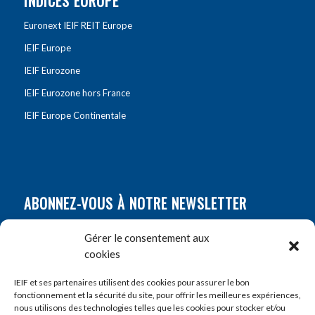
INDICES EUROPE
Euronext IEIF REIT Europe
IEIF Europe
IEIF Eurozone
IEIF Eurozone hors France
IEIF Europe Continentale
ABONNEZ-VOUS À NOTRE NEWSLETTER
Nom
*
Gérer le consentement aux
cookies
Prénom
*
IEIF et ses partenaires utilisent des cookies pour assurer le bon
fonctionnement et la sécurité du site, pour offrir les meilleures expériences,
nous utilisons des technologies telles que les cookies pour stocker et/ou