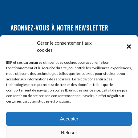
ABONNEZ-VOUS À NOTRE NEWSLETTER
Nom
*
Gérer le consentement aux
cookies
Prénom
*
IEIF et ses partenaires utilisent des cookies pour assurer le bon
fonctionnement et la sécurité du site, pour offrir les meilleures expériences,
nous utilisons des technologies telles que les cookies pour stocker et/ou
accéder aux informations des appareils. Le fait de consentir à ces
E-mail
*
technologies nous permettra de traiter des données telles que le
comportement de navigation ou les ID uniques sur ce site. Le fait de ne pas
consentir ou de retirer son consentement peut avoir un effet négatif sur
certaines caractéristiques et fonctions.
Accepter
Refuser