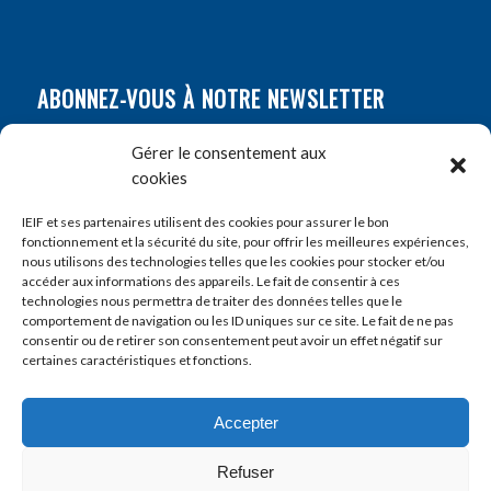
ABONNEZ-VOUS À NOTRE NEWSLETTER
Nom
*
Gérer le consentement aux
cookies
Prénom
*
IEIF et ses partenaires utilisent des cookies pour assurer le bon
fonctionnement et la sécurité du site, pour offrir les meilleures expériences,
nous utilisons des technologies telles que les cookies pour stocker et/ou
accéder aux informations des appareils. Le fait de consentir à ces
E-mail
*
technologies nous permettra de traiter des données telles que le
comportement de navigation ou les ID uniques sur ce site. Le fait de ne pas
consentir ou de retirer son consentement peut avoir un effet négatif sur
certaines caractéristiques et fonctions.
Accepter
Refuser