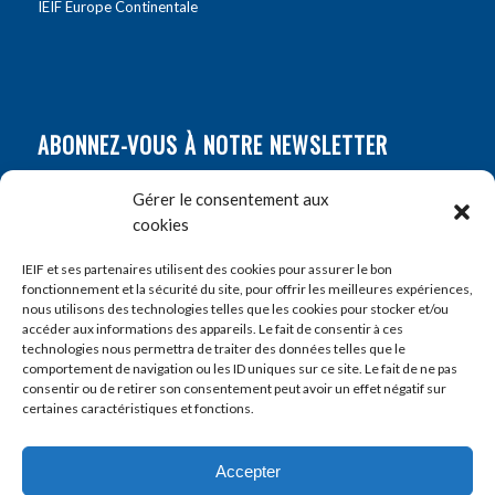
IEIF Europe Continentale
ABONNEZ-VOUS À NOTRE NEWSLETTER
Nom
*
Gérer le consentement aux
cookies
Prénom
*
IEIF et ses partenaires utilisent des cookies pour assurer le bon
fonctionnement et la sécurité du site, pour offrir les meilleures expériences,
nous utilisons des technologies telles que les cookies pour stocker et/ou
accéder aux informations des appareils. Le fait de consentir à ces
E-mail
*
technologies nous permettra de traiter des données telles que le
comportement de navigation ou les ID uniques sur ce site. Le fait de ne pas
consentir ou de retirer son consentement peut avoir un effet négatif sur
certaines caractéristiques et fonctions.
Accepter