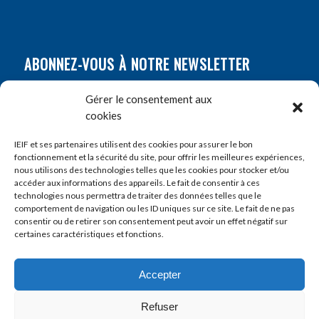
ABONNEZ-VOUS À NOTRE NEWSLETTER
Nom
*
Gérer le consentement aux
cookies
Prénom
*
IEIF et ses partenaires utilisent des cookies pour assurer le bon
fonctionnement et la sécurité du site, pour offrir les meilleures expériences,
nous utilisons des technologies telles que les cookies pour stocker et/ou
accéder aux informations des appareils. Le fait de consentir à ces
E-mail
*
technologies nous permettra de traiter des données telles que le
comportement de navigation ou les ID uniques sur ce site. Le fait de ne pas
consentir ou de retirer son consentement peut avoir un effet négatif sur
certaines caractéristiques et fonctions.
Accepter
Refuser