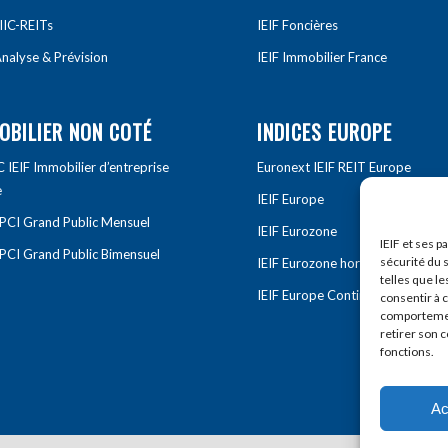
IIC-REITs
IEIF Foncières
nalyse & Prévision
IEIF Immobilier France
OBILIER NON COTÉ
INDICES EUROPE
IEIF Immobilier d’entreprise
Euronext IEIF REIT Europe
e
IEIF Europe
OPCI Grand Public Mensuel
IEIF Eurozone
IEIF et ses p
OPCI Grand Public Bimensuel
sécurité du s
IEIF Eurozone hors France
telles que le
IEIF Europe Continentale
consentir à 
comportement
retirer son 
fonctions.
Ac