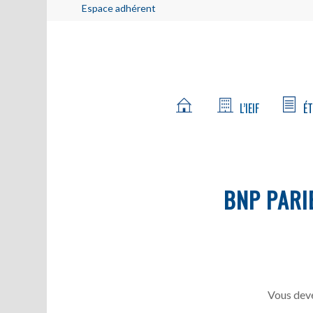
Espace adhérent
L’IEIF
ÉT
BNP PARI
Vous deve