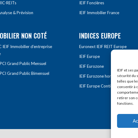
IIC-REITs
IEIF Foncières
nalyse & Prévision
IEIF Immobilier France
OBILIER NON COTÉ
INDICES EUROPE
IEIF Immobilier d’entreprise
Euronext IEIF REIT Europe
e
IEIF Europe
OPCI Grand Public Mensuel
IEIF Eurozone
IEIF et ses p
OPCI Grand Public Bimensuel
sécurité du s
IEIF Eurozone hors France
telles que le
IEIF Europe Continentale
consentir à 
comportement
retirer son 
fonctions.
Ac