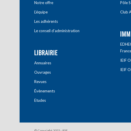
Notre offre
Pôle S
L’équipe
Club A
Les adhérents
Le conseil d’administration
IMM
EDHEC 
LIBRAIRIE
Franc
IEIF 
Annuaires
IEIF 
Ouvrages
Revues
Évènements
Etudes
© Copyright 2022 - IEIF