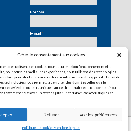
Prénom
*
E-mail
*
Gérer le consentement aux cookies
artenaires utilisent des cookies pour assurer le bon fonctionnement et la
ite, pour offrir les meilleures expériences, nous utilisons des technologies
s cookies pour stocker et/ou accéder aux informations des appareils. Le fait de
ces technologies nous permettra de traiter des données telles que le
 de navigation ou les ID uniques sur ce site. Le fait de ne pas consentir ou de
consentement peut avoir un effet négatif sur certaines caractéristiques et
cepter
Refuser
Voir les préférences
Politique de cookies
Mentions légales
Mentions légales
Contact
Politique de cookies (UE)