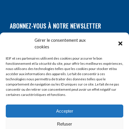
ABONNEZ-VOUS À NOTRE NEWSLETTER
Nom
*
Gérer le consentement aux
cookies
Prénom
*
IEIF et ses partenaires utilisent des cookies pour assurer le bon
fonctionnement et la sécurité du site, pour offrir les meilleures expériences,
nous utilisons des technologies telles que les cookies pour stocker et/ou
accéder aux informations des appareils. Le fait de consentir à ces
E-mail
*
technologies nous permettra de traiter des données telles que le
comportement de navigation ou les ID uniques sur ce site. Le fait de ne pas
consentir ou de retirer son consentement peut avoir un effet négatif sur
certaines caractéristiques et fonctions.
Accepter
Refuser