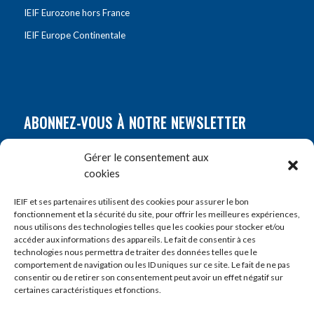
IEIF Eurozone hors France
IEIF Europe Continentale
ABONNEZ-VOUS À NOTRE NEWSLETTER
Nom
*
Gérer le consentement aux
cookies
Prénom
*
IEIF et ses partenaires utilisent des cookies pour assurer le bon
fonctionnement et la sécurité du site, pour offrir les meilleures expériences,
nous utilisons des technologies telles que les cookies pour stocker et/ou
accéder aux informations des appareils. Le fait de consentir à ces
E-mail
*
technologies nous permettra de traiter des données telles que le
comportement de navigation ou les ID uniques sur ce site. Le fait de ne pas
consentir ou de retirer son consentement peut avoir un effet négatif sur
certaines caractéristiques et fonctions.