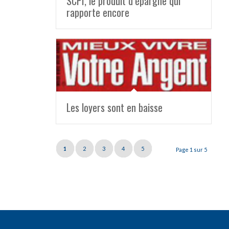
SCPI, le produit d’épargne qui
rapporte encore
Les loyers sont en baisse
1
2
3
4
5
Page 1 sur 5