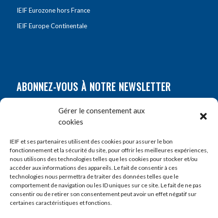
IEIF Eurozone hors France
IEIF Europe Continentale
ABONNEZ-VOUS À NOTRE NEWSLETTER
Nom
*
Gérer le consentement aux
cookies
Prénom
*
IEIF et ses partenaires utilisent des cookies pour assurer le bon
fonctionnement et la sécurité du site, pour offrir les meilleures expériences,
nous utilisons des technologies telles que les cookies pour stocker et/ou
accéder aux informations des appareils. Le fait de consentir à ces
E-mail
*
technologies nous permettra de traiter des données telles que le
comportement de navigation ou les ID uniques sur ce site. Le fait de ne pas
consentir ou de retirer son consentement peut avoir un effet négatif sur
certaines caractéristiques et fonctions.