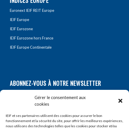
INDICES EUROPE
Euronext IEIF REIT Europe
IEIF Europe
IEIF Eurozone
IEIF Eurozone hors France
IEIF Europe Continentale
ABONNEZ-VOUS À NOTRE NEWSLETTER
Nom
*
Gérer le consentement aux
cookies
Prénom
*
IEIF et ses partenaires utilisent des cookies pour assurer le bon
fonctionnement et la sécurité du site, pour offrir les meilleures expériences,
nous utilisons des technologies telles que les cookies pour stocker et/ou