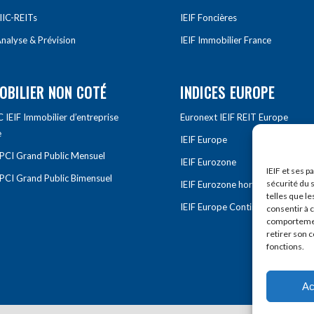
IIC-REITs
IEIF Foncières
nalyse & Prévision
IEIF Immobilier France
OBILIER NON COTÉ
INDICES EUROPE
IEIF Immobilier d’entreprise
Euronext IEIF REIT Europe
e
IEIF Europe
OPCI Grand Public Mensuel
IEIF Eurozone
IEIF et ses p
OPCI Grand Public Bimensuel
sécurité du s
IEIF Eurozone hors France
telles que le
IEIF Europe Continentale
consentir à 
comportement
retirer son 
fonctions.
Ac