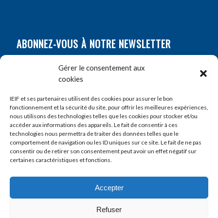
ABONNEZ-VOUS À NOTRE NEWSLETTER
Nom
*
Gérer le consentement aux
cookies
Prénom
*
IEIF et ses partenaires utilisent des cookies pour assurer le bon
fonctionnement et la sécurité du site, pour offrir les meilleures expériences,
nous utilisons des technologies telles que les cookies pour stocker et/ou
accéder aux informations des appareils. Le fait de consentir à ces
E-mail
*
technologies nous permettra de traiter des données telles que le
comportement de navigation ou les ID uniques sur ce site. Le fait de ne pas
consentir ou de retirer son consentement peut avoir un effet négatif sur
certaines caractéristiques et fonctions.
Accepter
Refuser