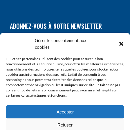
ABONNEZ-VOUS À NOTRE NEWSLETTER
Nom
*
Gérer le consentement aux
cookies
Prénom
*
IEIF et ses partenaires utilisent des cookies pour assurer le bon
fonctionnement et la sécurité du site, pour offrir les meilleures expériences,
nous utilisons des technologies telles que les cookies pour stocker et/ou
accéder aux informations des appareils. Le fait de consentir à ces
E-mail
*
technologies nous permettra de traiter des données telles que le
comportement de navigation ou les ID uniques sur ce site. Le fait de ne pas
consentir ou de retirer son consentement peut avoir un effet négatif sur
certaines caractéristiques et fonctions.
Accepter
Refuser