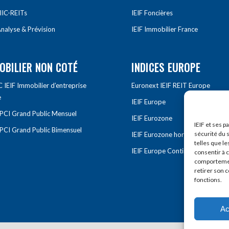
IIC-REITs
IEIF Foncières
nalyse & Prévision
IEIF Immobilier France
OBILIER NON COTÉ
INDICES EUROPE
IEIF Immobilier d’entreprise
Euronext IEIF REIT Europe
e
IEIF Europe
OPCI Grand Public Mensuel
IEIF Eurozone
IEIF et ses p
OPCI Grand Public Bimensuel
sécurité du s
IEIF Eurozone hors France
telles que le
IEIF Europe Continentale
consentir à 
comportement
retirer son 
fonctions.
Ac