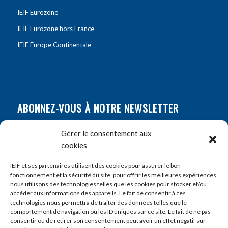
IEIF Eurozone
IEIF Eurozone hors France
IEIF Europe Continentale
ABONNEZ-VOUS À NOTRE NEWSLETTER
Nom
*
Gérer le consentement aux
cookies
Prénom
*
IEIF et ses partenaires utilisent des cookies pour assurer le bon
fonctionnement et la sécurité du site, pour offrir les meilleures expériences,
nous utilisons des technologies telles que les cookies pour stocker et/ou
accéder aux informations des appareils. Le fait de consentir à ces
E-mail
*
technologies nous permettra de traiter des données telles que le
comportement de navigation ou les ID uniques sur ce site. Le fait de ne pas
consentir ou de retirer son consentement peut avoir un effet négatif sur