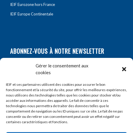
IEIF Eurozone hors France
IEIF Europe Continentale
ABONNEZ-VOUS À NOTRE NEWSLETTER
Nom
*
Gérer le consentement aux
cookies
Prénom
*
IEIF et ses partenaires utilisent des cookies pour assurer le bon
fonctionnement et la sécurité du site, pour offrir les meilleures expériences,
nous utilisons des technologies telles que les cookies pour stocker et/ou
accéder aux informations des appareils. Le fait de consentir à ces
E-mail
*
technologies nous permettra de traiter des données telles que le
comportement de navigation ou les ID uniques sur ce site. Le fait de ne pas
consentir ou de retirer son consentement peut avoir un effet négatif sur
certaines caractéristiques et fonctions.