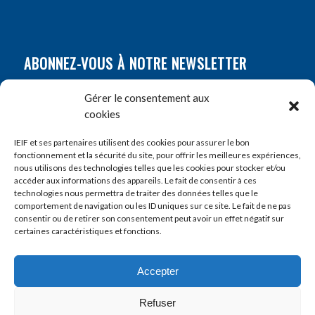
ABONNEZ-VOUS À NOTRE NEWSLETTER
Nom
*
Gérer le consentement aux
cookies
Prénom
*
IEIF et ses partenaires utilisent des cookies pour assurer le bon
fonctionnement et la sécurité du site, pour offrir les meilleures expériences,
nous utilisons des technologies telles que les cookies pour stocker et/ou
accéder aux informations des appareils. Le fait de consentir à ces
E-mail
*
technologies nous permettra de traiter des données telles que le
comportement de navigation ou les ID uniques sur ce site. Le fait de ne pas
consentir ou de retirer son consentement peut avoir un effet négatif sur
certaines caractéristiques et fonctions.
Accepter
Refuser