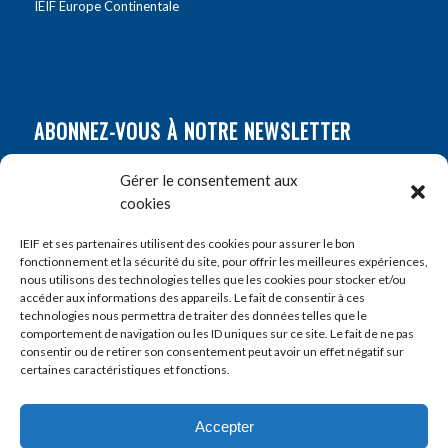
IEIF Europe Continentale
ABONNEZ-VOUS À NOTRE NEWSLETTER
Nom
*
Gérer le consentement aux
cookies
Prénom
*
IEIF et ses partenaires utilisent des cookies pour assurer le bon
fonctionnement et la sécurité du site, pour offrir les meilleures expériences,
nous utilisons des technologies telles que les cookies pour stocker et/ou
accéder aux informations des appareils. Le fait de consentir à ces
E-mail
*
technologies nous permettra de traiter des données telles que le
comportement de navigation ou les ID uniques sur ce site. Le fait de ne pas
consentir ou de retirer son consentement peut avoir un effet négatif sur
certaines caractéristiques et fonctions.
Accepter