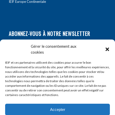
IEIF Europe Continentale
ABONNEZ-VOUS À NOTRE NEWSLETTER
Nom
*
Gérer le consentement aux
cookies
Prénom
*
IEIF et ses partenaires utilisent des cookies pour assurer le bon
fonctionnement et la sécurité du site, pour offrir les meilleures expériences,
nous utilisons des technologies telles que les cookies pour stocker et/ou
accéder aux informations des appareils. Le fait de consentir à ces
E-mail
*
technologies nous permettra de traiter des données telles que le
comportement de navigation ou les ID uniques sur ce site. Le fait de ne pas
consentir ou de retirer son consentement peut avoir un effet négatif sur
certaines caractéristiques et fonctions.
Accepter