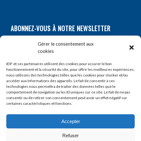
ABONNEZ-VOUS À NOTRE NEWSLETTER
Nom
*
Gérer le consentement aux
cookies
Prénom
*
IEIF et ses partenaires utilisent des cookies pour assurer le bon
fonctionnement et la sécurité du site, pour offrir les meilleures expériences,
nous utilisons des technologies telles que les cookies pour stocker et/ou
accéder aux informations des appareils. Le fait de consentir à ces
E-mail
*
technologies nous permettra de traiter des données telles que le
comportement de navigation ou les ID uniques sur ce site. Le fait de ne pas
consentir ou de retirer son consentement peut avoir un effet négatif sur
certaines caractéristiques et fonctions.
Accepter
Refuser