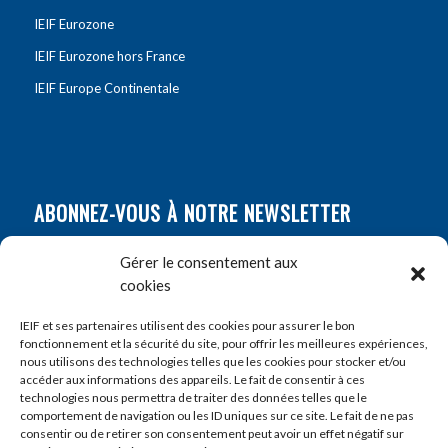
IEIF Eurozone
IEIF Eurozone hors France
IEIF Europe Continentale
ABONNEZ-VOUS À NOTRE NEWSLETTER
Nom
*
Gérer le consentement aux
cookies
Prénom
*
IEIF et ses partenaires utilisent des cookies pour assurer le bon
fonctionnement et la sécurité du site, pour offrir les meilleures expériences,
nous utilisons des technologies telles que les cookies pour stocker et/ou
accéder aux informations des appareils. Le fait de consentir à ces
E-mail
*
technologies nous permettra de traiter des données telles que le
comportement de navigation ou les ID uniques sur ce site. Le fait de ne pas
consentir ou de retirer son consentement peut avoir un effet négatif sur