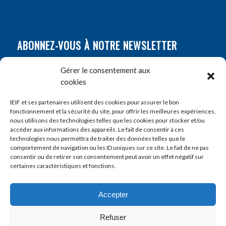
ABONNEZ-VOUS À NOTRE NEWSLETTER
Nom
*
Gérer le consentement aux
cookies
Prénom
*
IEIF et ses partenaires utilisent des cookies pour assurer le bon
fonctionnement et la sécurité du site, pour offrir les meilleures expériences,
nous utilisons des technologies telles que les cookies pour stocker et/ou
accéder aux informations des appareils. Le fait de consentir à ces
E-mail
*
technologies nous permettra de traiter des données telles que le
comportement de navigation ou les ID uniques sur ce site. Le fait de ne pas
consentir ou de retirer son consentement peut avoir un effet négatif sur
certaines caractéristiques et fonctions.
Accepter
Refuser