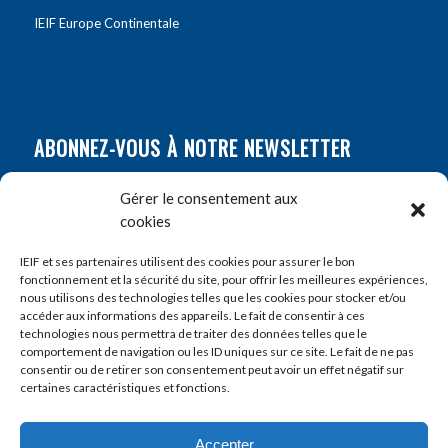
IEIF Europe Continentale
ABONNEZ-VOUS À NOTRE NEWSLETTER
Nom
*
Gérer le consentement aux
cookies
Prénom
*
IEIF et ses partenaires utilisent des cookies pour assurer le bon
fonctionnement et la sécurité du site, pour offrir les meilleures expériences,
nous utilisons des technologies telles que les cookies pour stocker et/ou
accéder aux informations des appareils. Le fait de consentir à ces
E-mail
*
technologies nous permettra de traiter des données telles que le
comportement de navigation ou les ID uniques sur ce site. Le fait de ne pas
consentir ou de retirer son consentement peut avoir un effet négatif sur
certaines caractéristiques et fonctions.
Accepter