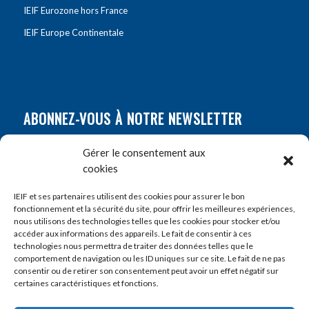
IEIF Eurozone hors France
IEIF Europe Continentale
ABONNEZ-VOUS À NOTRE NEWSLETTER
Nom
*
Gérer le consentement aux
cookies
Prénom
*
IEIF et ses partenaires utilisent des cookies pour assurer le bon
fonctionnement et la sécurité du site, pour offrir les meilleures expériences,
nous utilisons des technologies telles que les cookies pour stocker et/ou
accéder aux informations des appareils. Le fait de consentir à ces
E-mail
*
technologies nous permettra de traiter des données telles que le
comportement de navigation ou les ID uniques sur ce site. Le fait de ne pas
consentir ou de retirer son consentement peut avoir un effet négatif sur
certaines caractéristiques et fonctions.