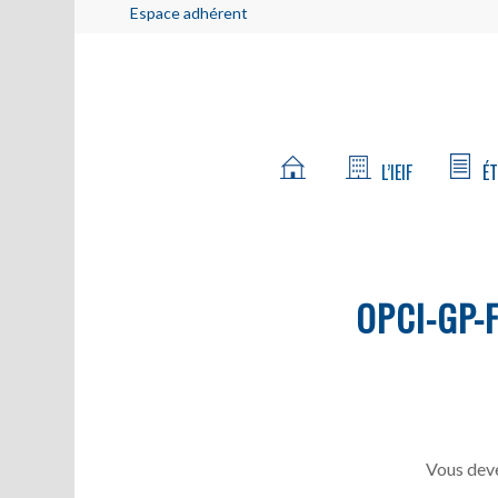
Espace adhérent
L’IEIF
ÉT
OPCI-GP-F
Vous deve