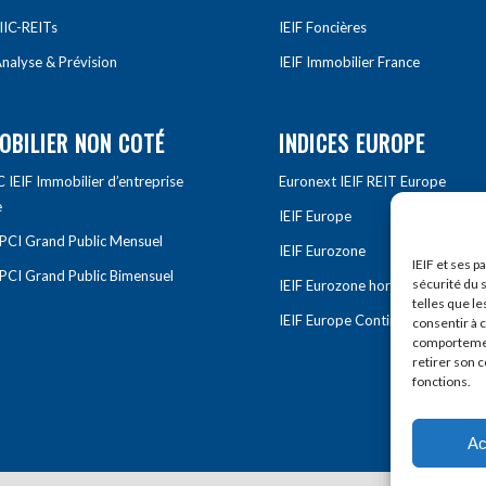
IIC-REITs
IEIF Foncières
nalyse & Prévision
IEIF Immobilier France
OBILIER NON COTÉ
INDICES EUROPE
IEIF Immobilier d’entreprise
Euronext IEIF REIT Europe
e
IEIF Europe
OPCI Grand Public Mensuel
IEIF Eurozone
IEIF et ses p
OPCI Grand Public Bimensuel
sécurité du s
IEIF Eurozone hors France
telles que le
IEIF Europe Continentale
consentir à 
comportement
retirer son 
fonctions.
Ac