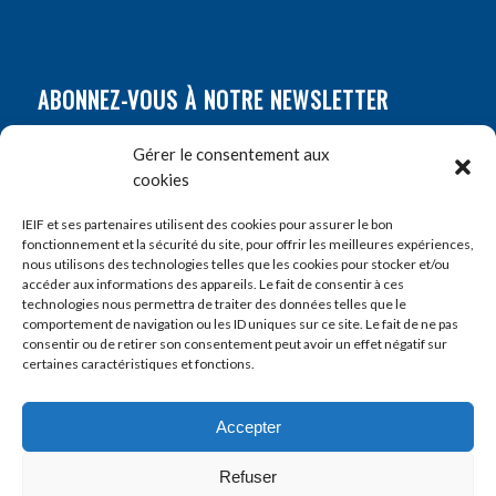
ABONNEZ-VOUS À NOTRE NEWSLETTER
Nom
*
Gérer le consentement aux
cookies
Prénom
*
IEIF et ses partenaires utilisent des cookies pour assurer le bon
fonctionnement et la sécurité du site, pour offrir les meilleures expériences,
nous utilisons des technologies telles que les cookies pour stocker et/ou
accéder aux informations des appareils. Le fait de consentir à ces
E-mail
*
technologies nous permettra de traiter des données telles que le
comportement de navigation ou les ID uniques sur ce site. Le fait de ne pas
consentir ou de retirer son consentement peut avoir un effet négatif sur
certaines caractéristiques et fonctions.
Accepter
Refuser