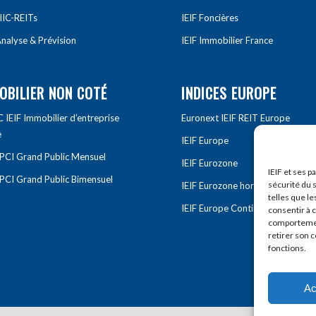
IIC-REITs
IEIF Foncières
nalyse & Prévision
IEIF Immobilier France
OBILIER NON COTÉ
INDICES EUROPE
IEIF Immobilier d’entreprise
Euronext IEIF REIT Europe
e
IEIF Europe
OPCI Grand Public Mensuel
IEIF Eurozone
IEIF et ses p
OPCI Grand Public Bimensuel
sécurité du s
IEIF Eurozone hors France
telles que le
IEIF Europe Continentale
consentir à 
comportement
retirer son 
fonctions.
Ac