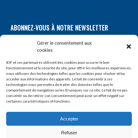
ABONNEZ-VOUS À NOTRE NEWSLETTER
Nom
*
Gérer le consentement aux
cookies
Prénom
*
IEIF et ses partenaires utilisent des cookies pour assurer le bon
fonctionnement et la sécurité du site, pour offrir les meilleures expériences,
nous utilisons des technologies telles que les cookies pour stocker et/ou
accéder aux informations des appareils. Le fait de consentir à ces
E-mail
*
technologies nous permettra de traiter des données telles que le
comportement de navigation ou les ID uniques sur ce site. Le fait de ne pas
consentir ou de retirer son consentement peut avoir un effet négatif sur
certaines caractéristiques et fonctions.
Accepter
Refuser