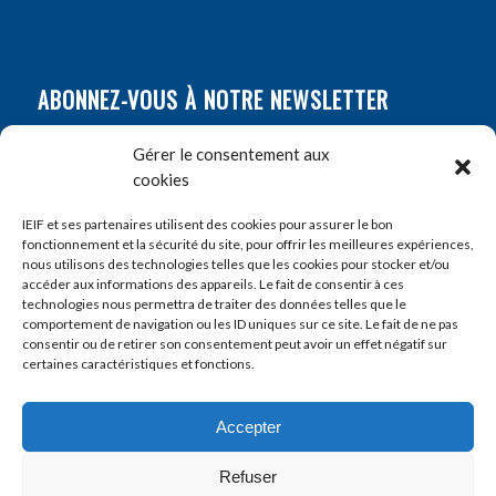
ABONNEZ-VOUS À NOTRE NEWSLETTER
Nom
*
Gérer le consentement aux
cookies
Prénom
*
IEIF et ses partenaires utilisent des cookies pour assurer le bon
fonctionnement et la sécurité du site, pour offrir les meilleures expériences,
nous utilisons des technologies telles que les cookies pour stocker et/ou
accéder aux informations des appareils. Le fait de consentir à ces
E-mail
*
technologies nous permettra de traiter des données telles que le
comportement de navigation ou les ID uniques sur ce site. Le fait de ne pas
consentir ou de retirer son consentement peut avoir un effet négatif sur
certaines caractéristiques et fonctions.
Accepter
Refuser