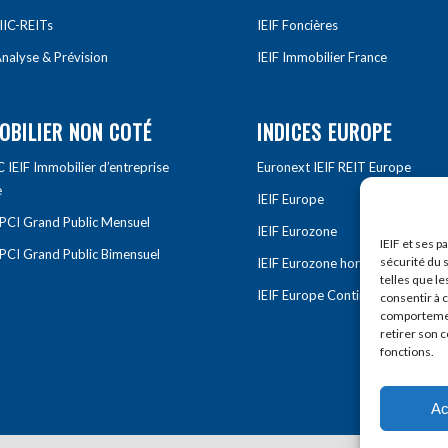
IIC-REITs
IEIF Foncières
nalyse & Prévision
IEIF Immobilier France
OBILIER NON COTÉ
INDICES EUROPE
IEIF Immobilier d’entreprise
Euronext IEIF REIT Europe
e
IEIF Europe
OPCI Grand Public Mensuel
IEIF Eurozone
IEIF et ses p
OPCI Grand Public Bimensuel
sécurité du s
IEIF Eurozone hors France
telles que le
IEIF Europe Continentale
consentir à 
comportement
retirer son 
fonctions.
Ac