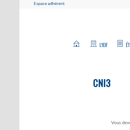
Espace adhérent
L’IEIF
ÉT
CNI3
Vous deve