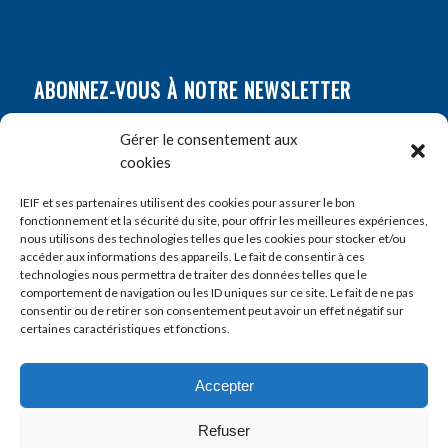
ABONNEZ-VOUS À NOTRE NEWSLETTER
Nom
*
Gérer le consentement aux
cookies
Prénom
*
IEIF et ses partenaires utilisent des cookies pour assurer le bon
fonctionnement et la sécurité du site, pour offrir les meilleures expériences,
nous utilisons des technologies telles que les cookies pour stocker et/ou
accéder aux informations des appareils. Le fait de consentir à ces
E-mail
*
technologies nous permettra de traiter des données telles que le
comportement de navigation ou les ID uniques sur ce site. Le fait de ne pas
consentir ou de retirer son consentement peut avoir un effet négatif sur
certaines caractéristiques et fonctions.
Accepter
Refuser