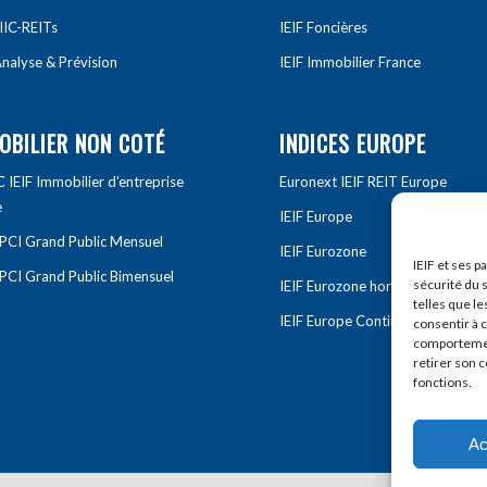
IIC-REITs
IEIF Foncières
nalyse & Prévision
IEIF Immobilier France
OBILIER NON COTÉ
INDICES EUROPE
IEIF Immobilier d’entreprise
Euronext IEIF REIT Europe
e
IEIF Europe
OPCI Grand Public Mensuel
IEIF Eurozone
IEIF et ses p
OPCI Grand Public Bimensuel
sécurité du s
IEIF Eurozone hors France
telles que le
IEIF Europe Continentale
consentir à 
comportement
retirer son 
fonctions.
Ac