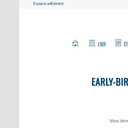
Espace adhérent
L’IEIF
ÉT
EARLY-BI
Vous deve