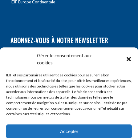
IEIF Europe Continentale
ABONNEZ-VOUS À NOTRE NEWSLETTER
Nom
*
Gérer le consentement aux
cookies
Prénom
*
IEIF et ses partenaires utilisent des cookies pour assurer le bon
fonctionnement et la sécurité du site, pour offrir les meilleures expériences,
nous utilisons des technologies telles que les cookies pour stocker et/ou
accéder aux informations des appareils. Le fait de consentir à ces
E-mail
*
technologies nous permettra de traiter des données telles que le
comportement de navigation ou les ID uniques sur ce site. Le fait de ne pas
consentir ou de retirer son consentement peut avoir un effet négatif sur
certaines caractéristiques et fonctions.
Accepter