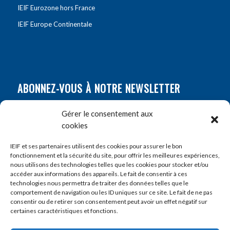
IEIF Eurozone hors France
IEIF Europe Continentale
ABONNEZ-VOUS À NOTRE NEWSLETTER
Nom
*
Gérer le consentement aux
cookies
Prénom
*
IEIF et ses partenaires utilisent des cookies pour assurer le bon
fonctionnement et la sécurité du site, pour offrir les meilleures expériences,
nous utilisons des technologies telles que les cookies pour stocker et/ou
accéder aux informations des appareils. Le fait de consentir à ces
E-mail
*
technologies nous permettra de traiter des données telles que le
comportement de navigation ou les ID uniques sur ce site. Le fait de ne pas
consentir ou de retirer son consentement peut avoir un effet négatif sur
certaines caractéristiques et fonctions.