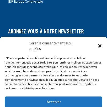
IEIF Europe Continentale
ABONNEZ-VOUS À NOTRE NEWSLETTER
Nom
*
Gérer le consentement aux
cookies
Prénom
*
IEIF et ses partenaires utilisent des cookies pour assurer le bon
fonctionnement et la sécurité du site, pour offrir les meilleures expériences,
nous utilisons des technologies telles que les cookies pour stocker et/ou
accéder aux informations des appareils. Le fait de consentir à ces
E-mail
*
technologies nous permettra de traiter des données telles que le
comportement de navigation ou les ID uniques sur ce site. Le fait de ne pas
consentir ou de retirer son consentement peut avoir un effet négatif sur
certaines caractéristiques et fonctions.
Accepter