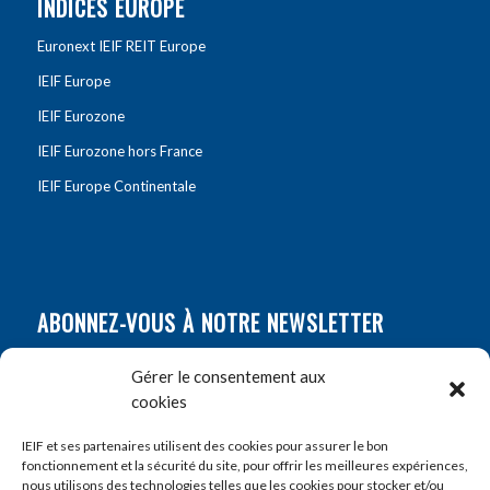
INDICES EUROPE
Euronext IEIF REIT Europe
IEIF Europe
IEIF Eurozone
IEIF Eurozone hors France
IEIF Europe Continentale
ABONNEZ-VOUS À NOTRE NEWSLETTER
Nom
*
Gérer le consentement aux
cookies
Prénom
*
IEIF et ses partenaires utilisent des cookies pour assurer le bon
fonctionnement et la sécurité du site, pour offrir les meilleures expériences,
nous utilisons des technologies telles que les cookies pour stocker et/ou