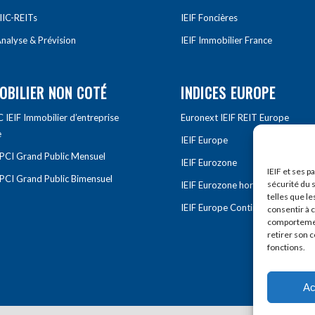
IIC-REITs
IEIF Foncières
nalyse & Prévision
IEIF Immobilier France
OBILIER NON COTÉ
INDICES EUROPE
IEIF Immobilier d’entreprise
Euronext IEIF REIT Europe
e
IEIF Europe
OPCI Grand Public Mensuel
IEIF Eurozone
IEIF et ses p
OPCI Grand Public Bimensuel
sécurité du s
IEIF Eurozone hors France
telles que le
IEIF Europe Continentale
consentir à 
comportement
retirer son 
fonctions.
Ac