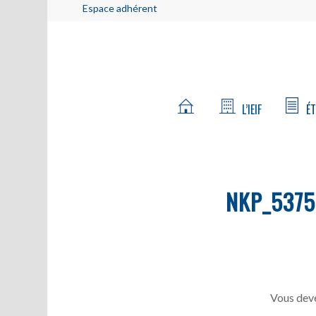
Espace adhérent
L’IEIF
ÉT
NKP_5375
Vous deve