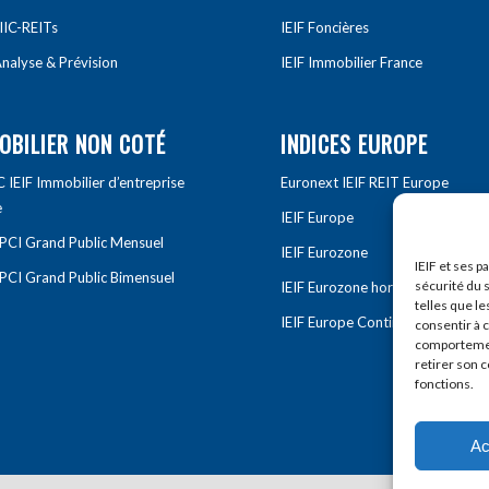
IIC-REITs
IEIF Foncières
nalyse & Prévision
IEIF Immobilier France
OBILIER NON COTÉ
INDICES EUROPE
IEIF Immobilier d’entreprise
Euronext IEIF REIT Europe
e
IEIF Europe
OPCI Grand Public Mensuel
IEIF Eurozone
IEIF et ses p
OPCI Grand Public Bimensuel
sécurité du s
IEIF Eurozone hors France
telles que le
IEIF Europe Continentale
consentir à 
comportement
retirer son 
fonctions.
Ac