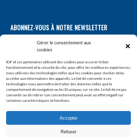
ABONNEZ-VOUS À NOTRE NEWSLETTER
Nom
*
Gérer le consentement aux
cookies
Prénom
*
IEIF et ses partenaires utilisent des cookies pour assurer le bon
fonctionnement et la sécurité du site, pour offrir les meilleures expériences,
nous utilisons des technologies telles que les cookies pour stocker et/ou
accéder aux informations des appareils. Le fait de consentir à ces
E-mail
*
technologies nous permettra de traiter des données telles que le
comportement de navigation ou les ID uniques sur ce site. Le fait de ne pas
consentir ou de retirer son consentement peut avoir un effet négatif sur
certaines caractéristiques et fonctions.
Accepter
Refuser