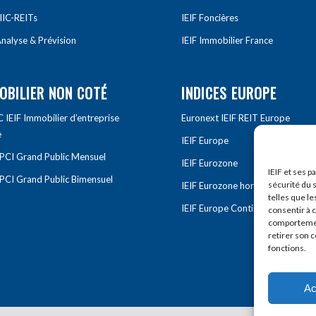
IIC-REITs
IEIF Foncières
nalyse & Prévision
IEIF Immobilier France
OBILIER NON COTÉ
INDICES EUROPE
IEIF Immobilier d’entreprise
Euronext IEIF REIT Europe
e
IEIF Europe
OPCI Grand Public Mensuel
IEIF Eurozone
IEIF et ses p
OPCI Grand Public Bimensuel
sécurité du s
IEIF Eurozone hors France
telles que le
IEIF Europe Continentale
consentir à 
comportement
retirer son 
fonctions.
Ac