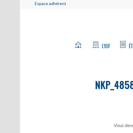
Espace adhérent
L’IEIF
ÉT
NKP_485
Vous deve