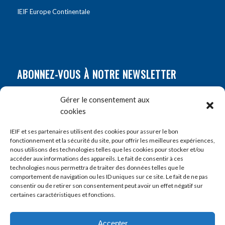
IEIF Europe Continentale
ABONNEZ-VOUS À NOTRE NEWSLETTER
Nom
*
Gérer le consentement aux
cookies
Prénom
*
IEIF et ses partenaires utilisent des cookies pour assurer le bon
fonctionnement et la sécurité du site, pour offrir les meilleures expériences,
nous utilisons des technologies telles que les cookies pour stocker et/ou
accéder aux informations des appareils. Le fait de consentir à ces
E-mail
*
technologies nous permettra de traiter des données telles que le
comportement de navigation ou les ID uniques sur ce site. Le fait de ne pas
consentir ou de retirer son consentement peut avoir un effet négatif sur
certaines caractéristiques et fonctions.
Accepter