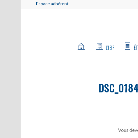
Espace adhérent
L’IEIF
ÉT
DSC_018
Vous deve