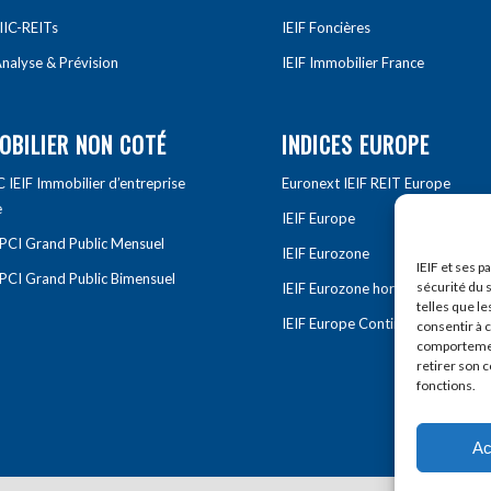
IIC-REITs
IEIF Foncières
nalyse & Prévision
IEIF Immobilier France
OBILIER NON COTÉ
INDICES EUROPE
IEIF Immobilier d’entreprise
Euronext IEIF REIT Europe
e
IEIF Europe
OPCI Grand Public Mensuel
IEIF Eurozone
IEIF et ses p
OPCI Grand Public Bimensuel
sécurité du s
IEIF Eurozone hors France
telles que le
IEIF Europe Continentale
consentir à 
comportement
retirer son 
fonctions.
Ac