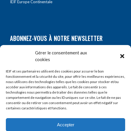
IEIF Europe Continentale
ABONNEZ-VOUS À NOTRE NEWSLETTER
Nom
*
Gérer le consentement aux
cookies
Prénom
*
IEIF et ses partenaires utilisent des cookies pour assurer le bon
fonctionnement et la sécurité du site, pour offrir les meilleures expériences,
nous utilisons des technologies telles que les cookies pour stocker et/ou
accéder aux informations des appareils. Le fait de consentir à ces
E-mail
*
technologies nous permettra de traiter des données telles que le
comportement de navigation ou les ID uniques sur ce site. Le fait de ne pas
consentir ou de retirer son consentement peut avoir un effet négatif sur
certaines caractéristiques et fonctions.
Accepter