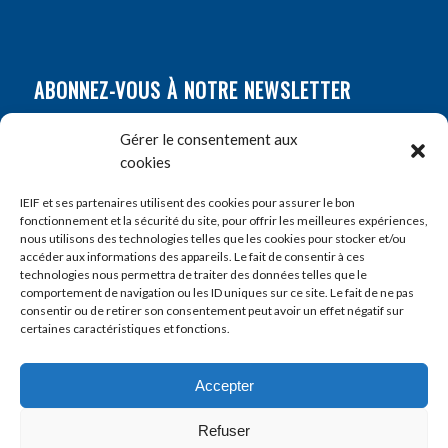
ABONNEZ-VOUS À NOTRE NEWSLETTER
Nom
*
Gérer le consentement aux
cookies
Prénom
*
IEIF et ses partenaires utilisent des cookies pour assurer le bon
fonctionnement et la sécurité du site, pour offrir les meilleures expériences,
nous utilisons des technologies telles que les cookies pour stocker et/ou
accéder aux informations des appareils. Le fait de consentir à ces
E-mail
*
technologies nous permettra de traiter des données telles que le
comportement de navigation ou les ID uniques sur ce site. Le fait de ne pas
consentir ou de retirer son consentement peut avoir un effet négatif sur
certaines caractéristiques et fonctions.
Accepter
Refuser