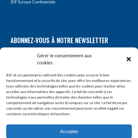
IEIF Europe Continentale
ABONNEZ-VOUS À NOTRE NEWSLETTER
Nom
*
Gérer le consentement aux
cookies
Prénom
*
IEIF et ses partenaires utilisent des cookies pour assurer le bon
fonctionnement et la sécurité du site, pour offrir les meilleures expériences,
nous utilisons des technologies telles que les cookies pour stocker et/ou
accéder aux informations des appareils. Le fait de consentir à ces
E-mail
*
technologies nous permettra de traiter des données telles que le
comportement de navigation ou les ID uniques sur ce site. Le fait de ne pas
consentir ou de retirer son consentement peut avoir un effet négatif sur
certaines caractéristiques et fonctions.
Accepter