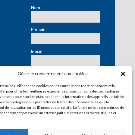
Nom
*
Prénom
*
E-mail
*
Gérer le consentement aux cookies
artenaires utilisent des cookies pour assurer le bon fonctionnement et la
ite, pour offrir les meilleures expériences, nous utilisons des technologies
s cookies pour stocker et/ou accéder aux informations des appareils. Le fait de
ces technologies nous permettra de traiter des données telles que le
 de navigation ou les ID uniques sur ce site. Le fait de ne pas consentir ou de
consentement peut avoir un effet négatif sur certaines caractéristiques et