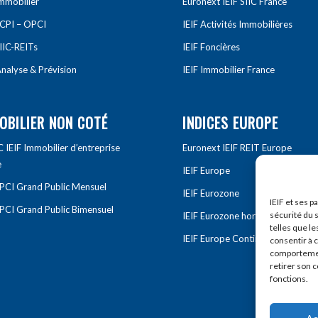
Immobilier
Euronext IEIF SIIC France
SCPI – OPCI
IEIF Activités Immobilières
IIC-REITs
IEIF Foncières
nalyse & Prévision
IEIF Immobilier France
OBILIER NON COTÉ
INDICES EUROPE
IEIF Immobilier d’entreprise
Euronext IEIF REIT Europe
e
IEIF Europe
OPCI Grand Public Mensuel
IEIF Eurozone
IEIF et ses p
OPCI Grand Public Bimensuel
sécurité du s
IEIF Eurozone hors France
telles que le
IEIF Europe Continentale
consentir à 
comportement
retirer son 
fonctions.