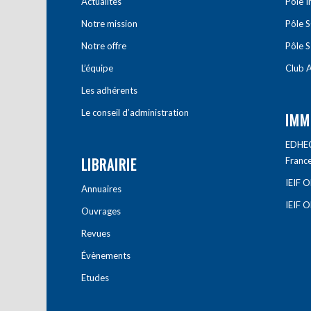
Actualités
Pôle 
Notre mission
Pôle 
Notre offre
Pôle S
L’équipe
Club A
Les adhérents
Le conseil d’administration
IMM
EDHEC 
LIBRAIRIE
Franc
IEIF 
Annuaires
IEIF 
Ouvrages
Revues
Évènements
Etudes