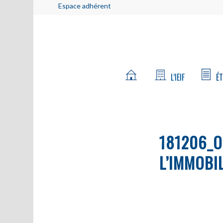
Espace adhérent
L’IEIF
ÉT
181206_O
L’IMMOBI